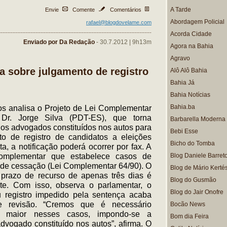
A Tarde
Envie
Comente
Comentários
Abordagem Policial
rafael@blogdovelame.com
Acorda Cidade
Enviado por Da Redação
- 30.7.2012 | 9h13m
Agora na Bahia
Agravo
a sobre julgamento de registro
Alô Alô Bahia
Bahia Já
Bahia Notícias
Bahia.ba
 analisa o Projeto de Lei Complementar
Dr. Jorge Silva (PDT-ES), que torna
Barbarella Moderna
 dos advogados constituídos nos autos para
Bebi Esse
to de registro de candidatos a eleições
Bicho do Tomba
a, a notificação poderá ocorrer por fax. A
 complementar que estabelece casos de
Blog Daniele Barret
s de cessação (Lei Complementar 64/90). O
Blog de Mário Kerté
prazo de recurso de apenas três dias é
Blog do Gusmão
nte. Com isso, observa o parlamentar, o
Blog do Jair Onofre
 registro impedido pela sentença acaba
e revisão. “Cremos que é necessário
Bocão News
ça maior nesses casos, impondo-se a
Bom dia Feira
advogado constituído nos autos”, afirma. O