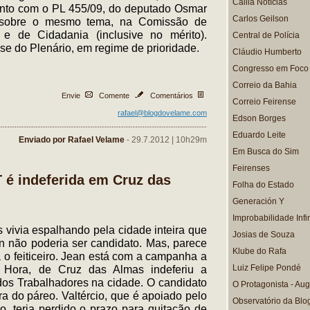
Calila Notícias
junto com o PL 455/09, do deputado Osmar
Carlos Geilson
 sobre o mesmo tema, na Comissão de
 e de Cidadania (inclusive no mérito).
Central de Polícia
se do Plenário, em regime de prioridade.
Cláudio Humberto
Congresso em Foco
Correio da Bahia
Envie
Comente
Comentários
Correio Feirense
rafael@blogdovelame.com
Edson Borges
Eduardo Leite
Enviado por Rafael Velame
- 29.7.2012 | 10h29m
Em Busca do Sim
Feirenses
 é indeferida em Cruz das
Folha do Estado
Generación Y
Improbabilidade Infin
vivia espalhando pela cidade inteira que
Josias de Souza
n não poderia ser candidato. Mas, parece
Klube do Rafa
ra o feiticeiro. Jean está com a campanha a
Luiz Felipe Pondé
a Hora, de Cruz das Almas indeferiu a
dos Trabalhadores na cidade. O candidato
O Protagonista - Aug
ora do páreo. Valtércio, que é apoiado pelo
Observatório da Blo
ho, teria perdido o prazo para quitação de