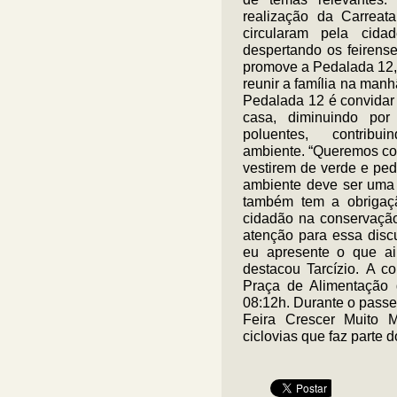
realização da Carrea
circularam pela cid
despertando os feirense
promove a Pedalada 12, 
reunir a família na manh
Pedalada 12 é convidar 
casa, diminuindo po
poluentes, contrib
ambiente. “Queremos con
vestirem de verde e ped
ambiente deve ser uma 
também tem a obrigaçã
cidadão na conservaçã
atenção para essa disc
eu apresente o que ai
destacou Tarcízio. A c
Praça de Alimentação d
08:12h. Durante o passei
Feira Crescer Muito 
ciclovias que faz parte