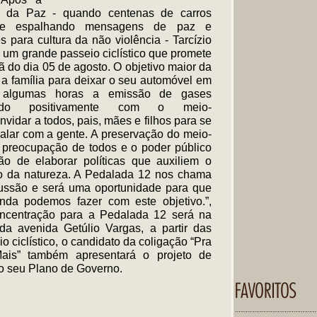
ta da Paz - quando centenas de carros
ade espalhando mensagens de paz e
s para cultura da não violência - Tarcízio
um grande passeio ciclístico que promete
ã do dia 05 de agosto. O objetivo maior da
a família para deixar o seu automóvel em
r algumas horas a emissão de gases
uindo positivamente com o meio-
vidar a todos, pais, mães e filhos para se
alar com a gente. A preservação do meio-
preocupação de todos e o poder público
o de elaborar políticas que auxiliem o
o da natureza. A Pedalada 12 nos chama
ussão e será uma oportunidade para que
nda podemos fazer com este objetivo.”,
oncentração para a Pedalada 12 será na
a avenida Getúlio Vargas, a partir das
o ciclístico, o candidato da coligação “Pra
Mais” também apresentará o projeto de
 do seu Plano de Governo.