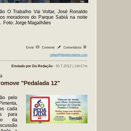
ão O Trabalho Vai Voltar, José Ronaldo
s moradores do Parque Sabiá na noite
). Foto: Jorge Magalhães
Envie
Comente
Comentários
rafael@blogdovelame.com
Enviado por Da Redação
- 30.7.2012 | 14h17m
na
promove "Pedalada 12"
ção pelo
 Pimenta,
vas cada
as para
ão da
scussão
 Após a