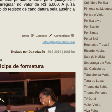
Opinião e Política
rregular no valor de R$ 6.000. A juíza
o do registro de candidatura pela ausência
Pimenta na Muquec
Polícia é Viola
Política Livre
Por Escrito
Por Simas
Envie
Comente
Comentários
Portal Bk2
rafael@blogdovelame.com
Reginaldo Tracajá
Ricardo Noblat
Enviado por Da redação
- 29.7.2012 | 10h15m
Sala de Notícia
na
Segurança em Foco
icipa de formatura
Sid Caricaturas
Tabuleiro da Maria
Terra de Lucas
Tribuna da Bahia
Tribuna Feirense
TV Geral
Valter Vieira
Viva Feira